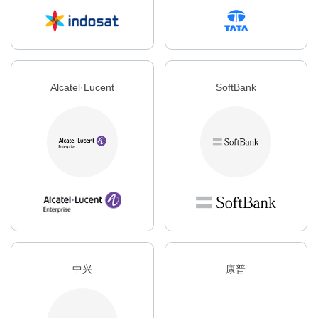
Alcatel·Lucent
SoftBank
中兴
康普